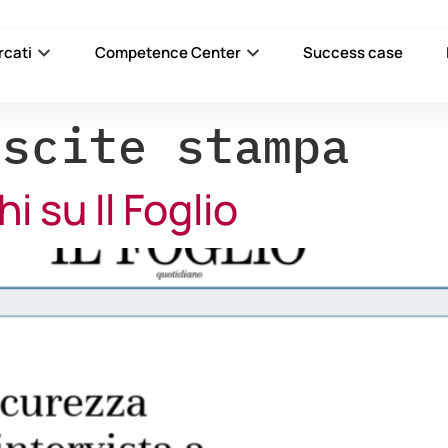
rcati
Competence Center
Success case
Uscite stampa
i su Il Foglio