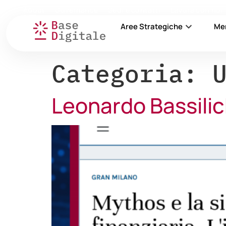
About
Governance
Sedi e contatti
Lavora con noi
Aree Strategiche
Me
Categoria:
Leonardo Bassilich