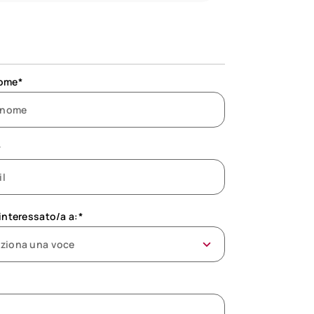
ome*
*
interessato/a a:*