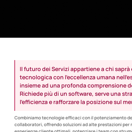
Il futuro dei Servizi appartiene a chi saprà
tecnologica con l'eccellenza umana nell'e
insieme ad una profonda comprensione dei 
Richiede più di un software, serve una str
l’efficienza e rafforzare la posizione sul m
Combiniamo tecnologie efficaci con il potenziamento del
collaboratori, offrendo soluzioni ad alte prestazioni per
esperienze cliente ottimali, potenziare
i team
con strumen