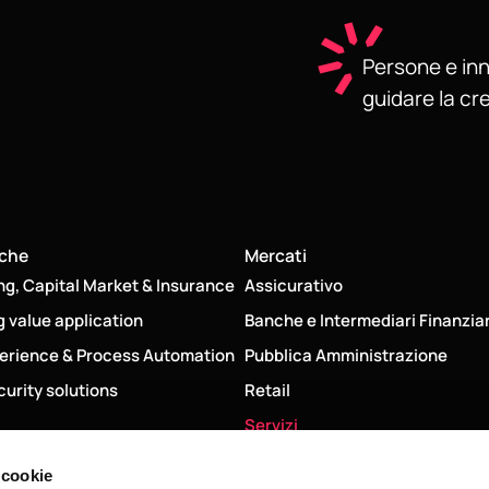
Persone e inn
guidare la cr
iche
Mercati
ng, Capital Market & Insurance
Assicurativo
g value application
Banche e Intermediari Finanziar
erience & Process Automation
Pubblica Amministrazione
urity solutions
Retail
Servizi
Utility
 cookie