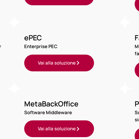
ePEC
F
r
Enterprise PEC
M
f
Vai alla soluzione
MetaBackOffice
P
Software Middleware
S
s
Vai alla soluzione