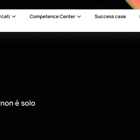
rcati
Competence Center
Success case
 non è solo