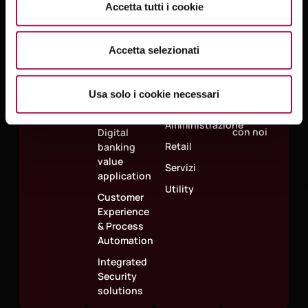
Accetta tutti i cookie
Success
Aree
Mercati
Corporate
Case
Strategiche
Assicurativo
About
Accetta selezionati
Vertical
Banche e
Governance
Insight
Banking,
Intermediari
Sedi e
Capital
Finanziari
Usa solo i cookie necessari
contatti
Market &
Pubblica
Insurance
Lavora
Amministrazione
con noi
Digital
Retail
banking
value
Servizi
application
Utility
Customer
Experience
& Process
Automation
Integrated
Security
solutions