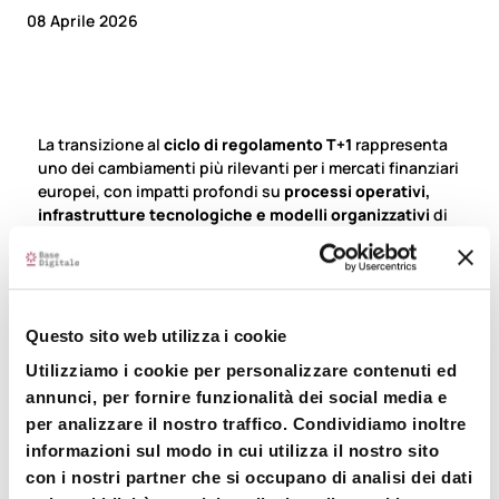
08 Aprile 2026
La transizione al
ciclo di regolamento T+1
rappresenta
uno dei cambiamenti più rilevanti per i mercati finanziari
europei, con impatti profondi su
processi operativi,
infrastrutture tecnologiche e modelli organizzativi
di
banche e intermediari. La riduzione dei tempi di
settlement richiede infatti sistemi più resilienti,
continuità operativa quasi real‑time e una revisione
delle architetture legacy, nate in un contesto molto
diverso da quello attuale.
Questo sito web utilizza i cookie
In questo scenario Base Digitale analizza su
Bancaforte
Utilizziamo i cookie per personalizzare contenuti ed
come il passaggio al T+1 stia
mettendo alla prova le
annunci, per fornire funzionalità dei social media e
fondamenta operative del settore
, evidenziando le
per analizzare il nostro traffico. Condividiamo inoltre
principali criticità e le leve strategiche per affrontare
informazioni sul modo in cui utilizza il nostro sito
una trasformazione che non è solo normativa, ma
con i nostri partner che si occupano di analisi dei dati
strutturale.