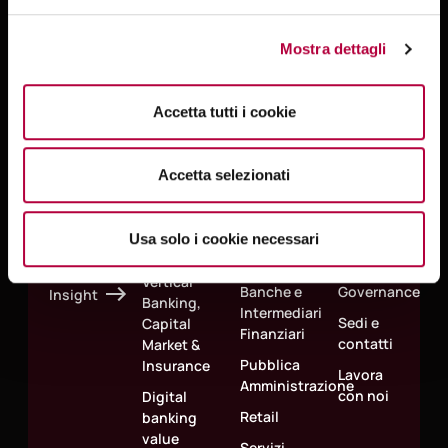
Mostra dettagli
Persone e innovazione al centro della
Accetta tutti i cookie
nostra offerta per guidare la crescita del
tuo business
Accetta selezionati
Success
Aree
Mercati
Corporate
Usa solo i cookie necessari
Case
Strategiche
Assicurativo
About
Vertical
Banche e
Governance
Insight
Banking,
Intermediari
Sedi e
Capital
Finanziari
contatti
Market &
Pubblica
Insurance
Lavora
Amministrazione
con noi
Digital
Retail
banking
value
Servizi