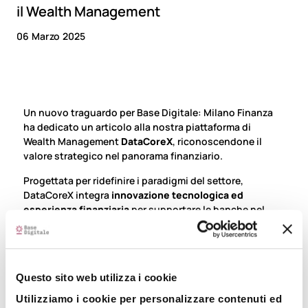
il Wealth Management
06 Marzo 2025
Un nuovo traguardo per Base Digitale: Milano Finanza
ha dedicato un articolo alla nostra piattaforma di
Wealth Management
DataCoreX
, riconoscendone il
valore strategico nel panorama finanziario.
Progettata per ridefinire i paradigmi del settore,
DataCoreX integra
innovazione tecnologica ed
esperienza finanziaria
per supportare le banche nel
migliorare la propria efficienza operativa e ottenere
risultati concreti:
Riduzione dei costi IT
in ambito Wealth
Management
Questo sito web utilizza i cookie
Utilizziamo i cookie per personalizzare contenuti ed
Ottimizzazione dei tempi di elaborazione
dei dati