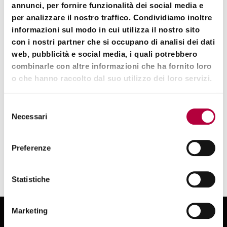
annunci, per fornire funzionalità dei social media e
Incremento dei ricavi
grazie all’uso di
per analizzare il nostro traffico. Condividiamo inoltre
Intelligenza Artificiale e machine learning
informazioni sul modo in cui utilizza il nostro sito
Transizione verso l’Open Finance
, in linea con le
con i nostri partner che si occupano di analisi dei dati
nuove dinamiche di mercato
web, pubblicità e social media, i quali potrebbero
combinarle con altre informazioni che ha fornito loro
Questo importante riconoscimento testimonia
o che hanno raccolto dal suo utilizzo dei loro servizi.
l’impegno, la competenza e la passione di un team che
ogni giorno guida la trasformazione digitale del settore.
Con DataCoreX continuiamo a portare
innovazione e
Selezione
valore
ai nostri clienti, aiutandoli ad affrontare con
Necessari
del
successo le sfide del mercato contemporaneo.
consenso
Preferenze
Statistiche
Marketing