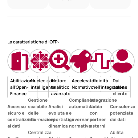
Le caratteristiche di OFP:
Abilitazione
Nucleo dati
Motore
Acceleratore
Fluidità
Dai
all'Open-
intelligente
analitico
Normativo
nell'integrazione
dati al
Finance
avanzato
cliente
Gestione
Compliance
Integrazione
Accesso
scalabile
Analisi
automatizzata
fluida
Consulenza
sicuro e
delle
evoluta e
e
con
potenziata
centralizzato
informazioni
reportistica
governance
partner
dai dati
ai dati
dinamica
normativa
esterni
Centralizza
Abilita