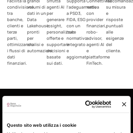
Facilita la
grandi
Sfrutta
Supporta
Connettività
raccomandaz
condivisione
volumi di
agenti AI
l’adeguamento
nativa
su misura
tra
dati in un
per
a PSD3,
con
e
banche,
Data
generare
FIDA, ESG
provider
risposte
clienti e
Lakehouse,
insight,
con un
finanziari,
puntuali
terze
pronti
personalizzare
hub
robo-
alle
parti,
per
offerte e
normativo
advisor,
esigenze
ottimizzando
analisi e
supportare
integrato
agenti AI
del
i flussi di
automazioni.
decisioni
e
e
cliente.
dati
basate
aggiornato.
piattaforme
finanziari.
sui dati.
FinTech.
I vantaggi di scegliere
Open-Finance Platform
Questo sito web utilizza i cookie