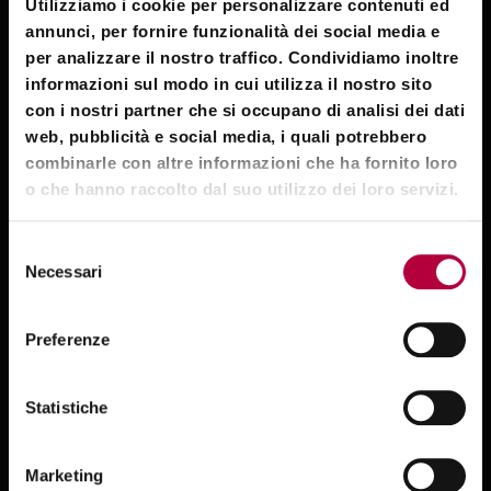
Utilizziamo i cookie per personalizzare contenuti ed
annunci, per fornire funzionalità dei social media e
Dati integrati, consulenza potenziata
per analizzare il nostro traffico. Condividiamo inoltre
informazioni sul modo in cui utilizza il nostro sito
Centralizza le informazioni finanziarie in un unico
con i nostri partner che si occupano di analisi dei dati
ambiente, migliorando la qualità dei dati e l’efficacia
web, pubblicità e social media, i quali potrebbero
della consulenza.
combinarle con altre informazioni che ha fornito loro
o che hanno raccolto dal suo utilizzo dei loro servizi.
Scambio informativo semplice e sicuro
Selezione
Abilita l’integrazione con clienti e partner esterni
Necessari
del
(es. FinTech, robo-advisor), garantendo
consenso
condivisione fluida e protezione dei dati.
Preferenze
Più efficienza, KPI misurabili
Statistiche
Consente il monitoraggio di KPI chiave (execution,
efficienza, qualità proposta), ottimizzando i
Marketing