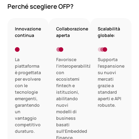
Perché scegliere OFP?
Innovazione
Collaborazione
Scalabilità
continua
aperta
globale:
La
Favorisce
Supporta
piattaforma
l’interoperabilità
l’espansione
è progettata
con
su nuovi
per evolvere
ecosistemi
mercati
con le
fintech e
grazie a
tecnologie
istituzioni,
standard
emergenti,
abilitando
aperti e API
garantendo
nuovi
robuste.
un
modelli di
vantaggio
business
competitivo
basati
duraturo.
sull’Embedded
Finance.