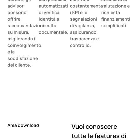
advisor
automatizzati
costantemente
valutazione e
possono
di verifica
i KPI e le
richiesta
offrire
identità e
segnalazioni
finanziamenti
raccomandazioni
raccolta
di vigilanza,
semplificati.
su misura,
documentale.
assicurando
migliorando il
trasparenza e
coinvolgimento
controllo.
e la
soddisfazione
del cliente.
Area download
Vuoi conoscere
tutte le features di