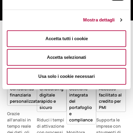
processi interni.
Mostra dettagli
Accetta tutti i cookie
Casi d’uso concreti:
Accetta selezionati
Usa solo i cookie necessari
Consulenza
Onboarding
Gestione
Accesso
finanziaria
digitale
integrata
facilitato al
personalizzata
rapido e
del
credito per
sicuro
portafoglio
PMI
Grazie
e
all’analisi in
Riduci i tempi
compliance
Supporta le
tempo reale
di attivazione
imprese con
dei dati, gli
con processi
Monitora
strumenti di