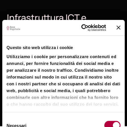
Infrastruttura ICT e
soluzione software ad alte
prestazioni
Questo sito web utilizza i cookie
Order Management
Utilizziamo i cookie per personalizzare contenuti ed
annunci, per fornire funzionalità dei social media e
per analizzare il nostro traffico. Condividiamo inoltre
Market Data
informazioni sul modo in cui utilizza il nostro sito
con i nostri partner che si occupano di analisi dei dati
Market/Broker Connectivity
web, pubblicità e social media, i quali potrebbero
combinarle con altre informazioni che ha fornito loro
o che hanno raccolto dal suo utilizzo dei loro servizi.
Post trade feeding
Selezione
Necessari
del