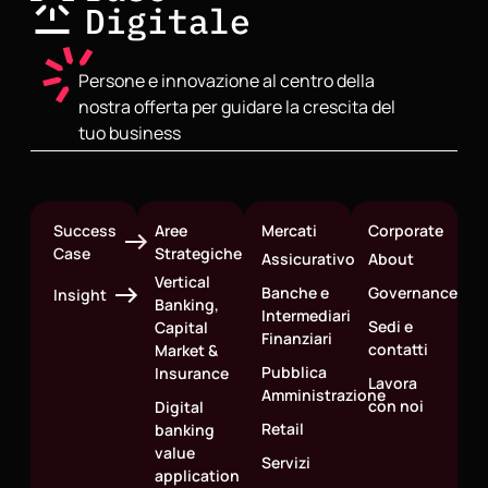
Persone e innovazione al centro della
nostra offerta per guidare la crescita del
tuo business
Success
Aree
Mercati
Corporate
Case
Strategiche
Assicurativo
About
Vertical
Banche e
Governance
Insight
Banking,
Intermediari
Sedi e
Capital
Finanziari
contatti
Market &
Pubblica
Insurance
Lavora
Amministrazione
con noi
Digital
Retail
banking
value
Servizi
application