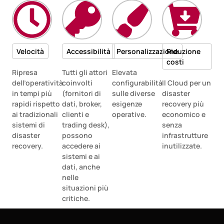
Velocità
Accessibilità
Personalizzazione
Riduzione
costi
Ripresa
Tutti gli attori
Elevata
dell’operatività
coinvolti
configurabilità
Il Cloud per un
in tempi più
(fornitori di
sulle diverse
disaster
rapidi rispetto
dati, broker,
esigenze
recovery più
ai tradizionali
clienti e
operative.
economico e
sistemi di
trading desk),
senza
disaster
possono
infrastrutture
recovery.
accedere ai
inutilizzate.
sistemi e ai
dati, anche
nelle
situazioni più
critiche.