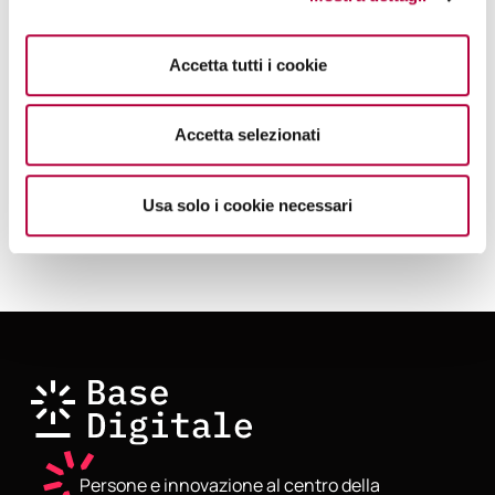
“Con UCAPP abbiamo trasformato la ven
di
ta
di
polizze
Accetta tutti i cookie
in un’esperienza nativa
di
gitale, unendo la potenza
dell’Intelligenza Artificiale alla sicurezza
dell’architettura Blockchain.”
Accetta selezionati
Usa solo i cookie necessari
Persone e innovazione al centro della