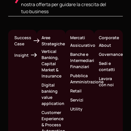
nostra offerta per guidare la crescita del
tuo business
Success
Aree
Mercati
Corporate
Case
Strategiche
Assicurativo
About
Vertical
Banche e
Governance
Insight
Banking,
Intermediari
Sedi e
Capital
Finanziari
contatti
Market &
Pubblica
Insurance
Lavora
Amministrazione
con noi
Digital
Retail
banking
value
Servizi
application
Utility
Customer
Experience
& Process
Automation