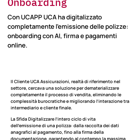
Onboarding
Con UCAPP UCA ha digitalizzato
completamente l’emissione delle polizze:
onboarding con AI, firma e pagamenti
online.
Il Cliente UCA Assicurazioni, realtà
di
riferimento nel
settore, cercava una soluzione per dematerializzare
completamente il processo
di
ven
di
ta, eliminando le
complessità burocratiche e migliorando l’interazione tra
interme
di
ario e cliente finale.
La Sfida
Di
gitalizzare l’intero ciclo
di
vita
dell’emissione
di
una polizza: dalla raccolta dei dati
anagrafici al pagamento, fino alla firma della
documentazione, garantendo al contempo la massima