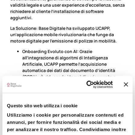
vali
di
tà legale e una user experience d’eccellenza, senza
richiedere al cliente l’installazione
di
software
aggiuntivi.
La Soluzione: Base
Di
gitale ha sviluppato UCAPP,
un’applicazione mobile rivoluzionaria che funge da
motore
di
gitale per l’emissione
di
polizze in mobilità.
Onboar
di
ng Evoluto con AI: Grazie
all’integrazione
di
algoritmi
di
Intelligenza
Artificiale, UCAPP permette l’acquisizione
automatica dei dati dal documento d’identità
(OCR Live), riducendo i tempi
di
caricamento e
azzerando gli errori manuali.
Interazione
di
Prossimità via QR Code: Il
processo
di
ven
di
ta avviene tramite il “pairing”
istantaneo dei
di
spositivi mobile attraverso QR
Questo sito web utilizza i cookie
Code. Questo consente al cliente
di
interagire con
l’interme
di
ario in totale sicurezza
di
rettamente dal
Utilizziamo i cookie per personalizzare contenuti ed
proprio smartphone, senza necessità
di
installare
annunci, per fornire funzionalità dei social media e
alcuna App.
per analizzare il nostro traffico. Condividiamo inoltre
Notarizzazione in Blockchain: Ogni step del