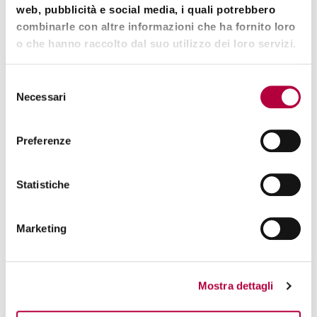
informazioni su Portelli,
web, pubblicità e social media, i quali potrebbero
Tripodi e Tornelli
combinarle con altre informazioni che ha fornito loro
o che hanno raccolto dal suo utilizzo dei loro servizi.
Cognome*
Selezione
Necessari
del
consenso
Nome azienda*
Preferenze
Statistiche
Email*
Marketing
Telefono
Mostra dettagli