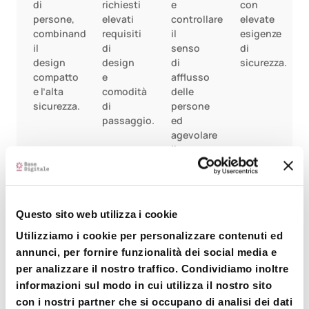
di
richiesti
e
con
persone,
elevati
controllare
elevate
combinando
requisiti
il
esigenze
il
di
senso
di
design
design
di
sicurezza.
compatto
e
afflusso
e l’alta
comodità
delle
sicurezza.
di
persone
passaggio.
ed
agevolare
il
passaggio
di
persone
diversamente
Questo sito web utilizza i cookie
abili.
Utilizziamo i cookie per personalizzare contenuti ed
annunci, per fornire funzionalità dei social media e
per analizzare il nostro traffico. Condividiamo inoltre
informazioni sul modo in cui utilizza il nostro sito
con i nostri partner che si occupano di analisi dei dati
Richiedi maggiori
Nome*