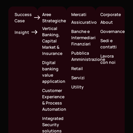
Success
Aree
Mercati
Corporate
Case
Strategiche
Assicurativo
About
Vertical
Banche e
Governance
Insight
Banking,
Intermediari
Sedi e
Capital
Finanziari
contatti
Market &
Pubblica
Insurance
Lavora
Amministrazione
con noi
Digital
Retail
banking
value
Servizi
application
Utility
Customer
Experience
& Process
Automation
Integrated
Security
solutions