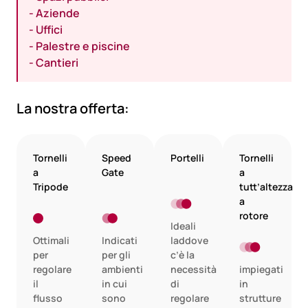
- Aziende
- Uffici
- Palestre e piscine
- Cantieri
La nostra offerta:
Tornelli
Speed
Portelli
Tornelli
a
Gate
a
Tripode
tutt’altezza
a
rotore
Ideali
Ottimali
Indicati
laddove
per
per gli
c’è la
regolare
ambienti
necessità
impiegati
il
in cui
di
in
flusso
sono
regolare
strutture