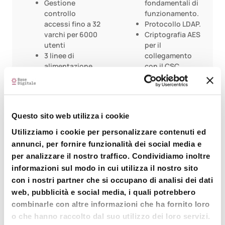
Gestione
fondamentali di
controllo
funzionamento.
accessi fino a 32
Protocollo LDAP.
varchi per 6000
Criptografia AES
utenti
per il
3 linee di
collegamento
alimentazione
con il CSC.
per il campo da
Porta LAN
1.5A
secondaria con
Circuito di
(generazione
ricarica della
indirizzo) server
Questo sito web utilizza i cookie
batteria
DHCP per il
integrato
collegamento
Utilizziamo i cookie per personalizzare contenuti ed
Sensori misti
locale del
annunci, per fornire funzionalità dei social media e
filari e wireless
manutentore.
per analizzare il nostro traffico. Condividiamo inoltre
Funzionalità di
informazioni sul modo in cui utilizza il nostro sito
firewall
con i nostri partner che si occupano di analisi dei dati
disponibile.
web, pubblicità e social media, i quali potrebbero
Log delle
principali
combinarle con altre informazioni che ha fornito loro
funzioni di
o che hanno raccolto dal suo utilizzo dei loro servizi.
allarme e di