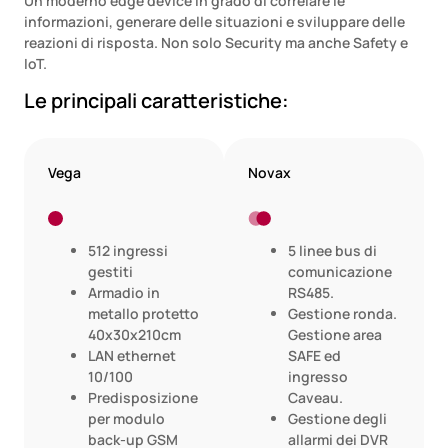
Un moderno edge device in grado di correlare le
informazioni, generare delle situazioni e sviluppare delle
reazioni di risposta. Non solo Security ma anche Safety e
IoT.
Le principali caratteristiche:
Vega
Novax
512 ingressi
5 linee bus di
gestiti
comunicazione
Armadio in
RS485.
metallo protetto
Gestione ronda.
40x30x210cm
Gestione area
LAN ethernet
SAFE ed
10/100
ingresso
Predisposizione
Caveau.
per modulo
Gestione degli
back-up GSM
allarmi dei DVR