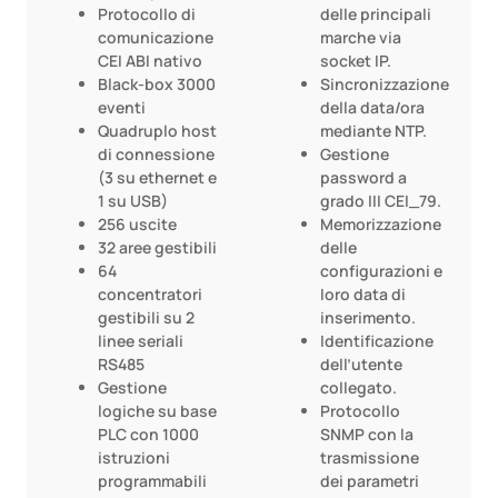
Protocollo di
delle principali
comunicazione
marche via
CEI ABI nativo
socket IP.
Black-box 3000
Sincronizzazione
eventi
della data/ora
Quadruplo host
mediante NTP.
di connessione
Gestione
(3 su ethernet e
password a
1 su USB)
grado III CEI_79.
256 uscite
Memorizzazione
32 aree gestibili
delle
64
configurazioni e
concentratori
Ioro data di
gestibili su 2
inserimento.
linee seriali
Identificazione
RS485
dell’utente
Gestione
collegato.
logiche su base
Protocollo
PLC con 1000
SNMP con la
istruzioni
trasmissione
programmabili
dei parametri