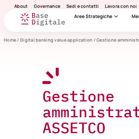
About
Governance
Sedi e contatti
Lavora con noi
Aree Strategiche
Me
Home
/
Digital banking value application
/
Gestione amminist
Gestione
amministra
ASSETCO