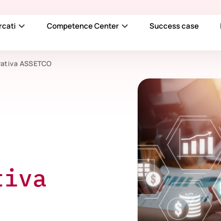
rcati
Competence Center
Success case
rativa ASSETCO
tiva