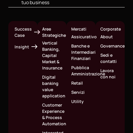
tuo business
Success
Aree
Mercati
Corporate
Case
Strategiche
Assicurativo
About
Vertical
Banche e
Governance
Insight
Banking,
Intermediari
Sedi e
Capital
Finanziari
contatti
Market &
Pubblica
Insurance
Lavora
Amministrazione
con noi
Digital
Retail
banking
value
Servizi
application
Utility
Customer
Experience
& Process
Automation
Integrated