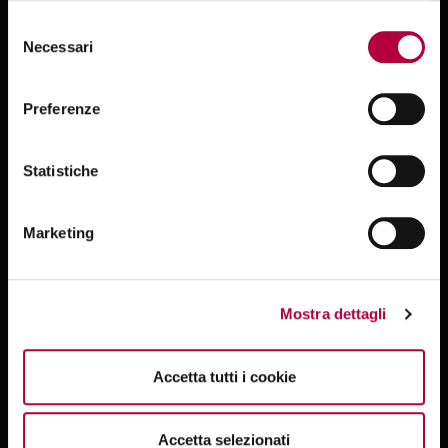
Selezione
Necessari
GDPR Compliance
del
consenso
Preferenze
Consensi
Statistiche
Device indipendent
Marketing
Usufruibile in prossimità e in remoto
Invio tramite SMS
Mostra dettagli
Condivisione processo con QRCode
Accetta tutti i cookie
Documentazione personalizzabile
Accetta selezionati