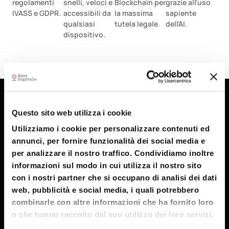
regolamenti
snelli, veloci e
Blockchain per
grazie all'uso
IVASS e GDPR.
accessibili da
la massima
sapiente
qualsiasi
tutela legale.
dell'AI.
dispositivo.
Questo sito web utilizza i cookie
Caratteristiche Principali:
Utilizziamo i cookie per personalizzare contenuti ed
annunci, per fornire funzionalità dei social media e
per analizzare il nostro traffico. Condividiamo inoltre
Onboarding del Cliente
informazioni sul modo in cui utilizza il nostro sito
con i nostri partner che si occupano di analisi dei dati
Identity Document recognize
web, pubblicità e social media, i quali potrebbero
combinarle con altre informazioni che ha fornito loro
o che hanno raccolto dal suo utilizzo dei loro servizi.
Recupero dati da Documento identità