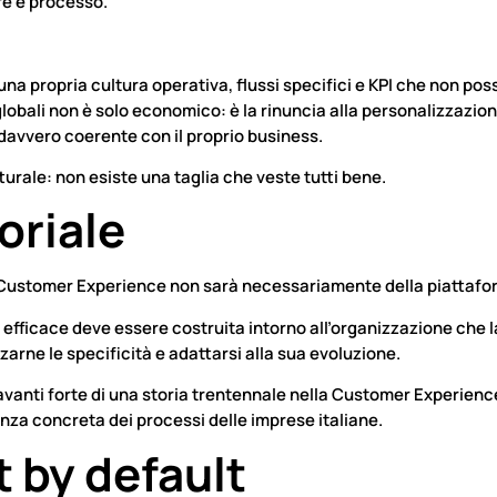
re e processo.
na propria cultura operativa, flussi specifici e KPI che non poss
 globali non è solo economico: è la rinuncia alla personalizzazion
 davvero coerente con il proprio business.
utturale: non esiste una taglia che veste tutti bene.
toriale
la Customer Experience non sarà necessariamente della piattafor
efficace deve essere costruita intorno all’organizzazione che l
zarne le specificità e adattarsi alla sua evoluzione.
avanti forte di una storia trentennale nella Customer Experience
nza concreta dei processi delle imprese italiane.
t by default