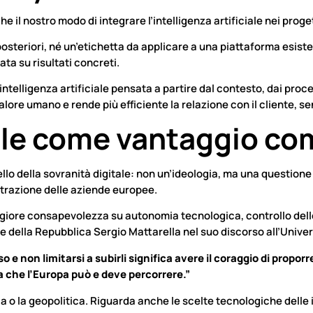
 il nostro modo di integrare l’intelligenza artificiale nei prog
a posteriori, né un’etichetta da applicare a una piattaforma esi
ata su risultati concreti.
ntelligenza artificiale pensata a partire dal contesto, dai process
valore umano e rende più efficiente la relazione con il cliente, se
ale come vantaggio co
llo della sovranità digitale: non un’ideologia, ma una questione
strazione delle aziende europee.
giore consapevolezza su autonomia tecnologica, controllo dell
e della Repubblica Sergio Mattarella nel suo discorso all’Unive
 e non limitarsi a subirli significa avere il coraggio di propor
da che l’Europa può e deve percorrere.”
ca o la geopolitica. Riguarda anche le scelte tecnologiche delle