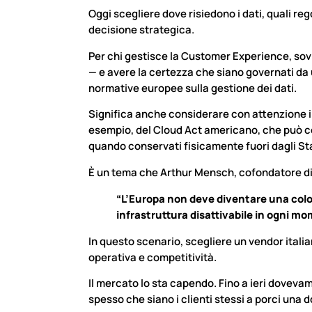
Oggi scegliere dove risiedono i dati, quali r
decisione strategica.
Per chi gestisce la Customer Experience, sovra
— e avere la certezza che siano governati da
normative europee sulla gestione dei dati.
Significa anche considerare con attenzione i ri
esempio, del Cloud Act americano, che può con
quando conservati fisicamente fuori dagli Sta
È un tema che Arthur Mensch, cofondatore di M
“L’Europa non deve diventare una coloni
infrastruttura disattivabile in ogni mom
In questo scenario, scegliere un vendor itali
operativa e competitività.
Il mercato lo sta capendo. Fino a ieri doveva
spesso che siano i clienti stessi a porci u