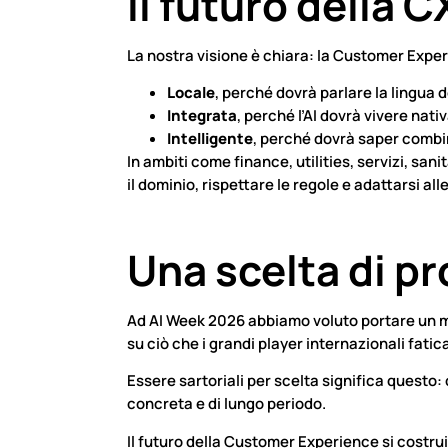
Il futuro della C
La nostra visione è chiara: la Customer Experi
Locale
, perché dovrà parlare la lingua d
Integrata
, perché l’AI dovrà vivere nati
Intelligente
, perché dovrà saper combi
In ambiti come finance, utilities, servizi, s
il dominio, rispettare le regole e adattarsi al
Una scelta di pr
Ad AI Week 2026 abbiamo voluto portare un me
su ciò che i grandi player internazionali fati
Essere sartoriali per scelta significa questo: 
concreta e di lungo periodo.
Il futuro della Customer Experience si costrui