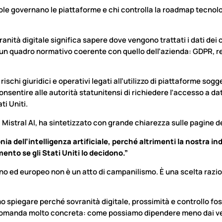
egole governano le piattaforme e chi controlla la roadmap tecnol
nità digitale significa sapere dove vengono trattati i dati dei 
 un quadro normativo coerente con quello dell’azienda: GDPR, r
schi giuridici e operativi legati all’utilizzo di piattaforme sogg
sentire alle autorità statunitensi di richiedere l’accesso a da
ti Uniti.
istral AI, ha sintetizzato con grande chiarezza sulle pagine de
a dell’intelligenza artificiale, perché altrimenti la nostra i
ento se gli Stati Uniti lo decidono.”
ano ed europeo non è un atto di campanilismo. È una scelta razi
mo spiegare perché sovranità digitale, prossimità e controllo fo
na domanda molto concreta: come possiamo dipendere meno dai 