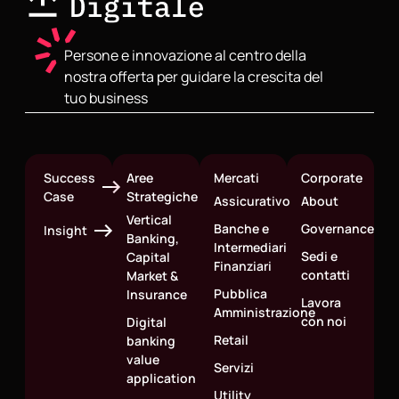
Persone e innovazione al centro della
nostra offerta per guidare la crescita del
tuo business
Success
Aree
Mercati
Corporate
Case
Strategiche
Assicurativo
About
Vertical
Banche e
Governance
Insight
Banking,
Intermediari
Sedi e
Capital
Finanziari
contatti
Market &
Pubblica
Insurance
Lavora
Amministrazione
con noi
Digital
Retail
banking
value
Servizi
application
Utility