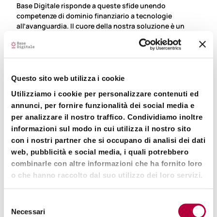
Base Digitale risponde a queste sfide unendo
competenze di dominio finanziario a tecnologie
all’avanguardia. Il cuore della nostra soluzione è un
approccio metodologico a quattro fasi, supportato
dalla potenza della piattaforma tecnologica
proprietaria, Jagged Island.
L’approccio metodologico garantisce lo sviluppo di
Questo sito web utilizza i cookie
modelli quantitativi robusti, dinamici e personalizzati
sui vostri obiettivi strategici, pronti per la messa in
Utilizziamo i cookie per personalizzare contenuti ed
produzione:
annunci, per fornire funzionalità dei social media e
per analizzare il nostro traffico. Condividiamo inoltre
Fase
Obiettivo
Focus Operativo
informazioni sul modo in cui utilizza il nostro sito
con i nostri partner che si occupano di analisi dei dati
web, pubblicità e social media, i quali potrebbero
1. Requisiti
Definizione del
Allineamento
combinarle con altre informazioni che ha fornito loro
modello
strategico e
o che hanno raccolto dal suo utilizzo dei loro servizi.
finanziario
specificazione
oggettiva dei bisogni.
Selezione
Necessari
del
2. Design
Fattibilità
Analisi approfondita,