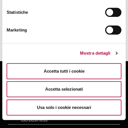
Statistiche
Leggi la Rassegna Stampa completa di SeSa
Marketing
Mostra dettagli
Accetta tutti i cookie
Accetta selezionati
Persone e innovazione al centro della
Usa solo i cookie necessari
nostra offerta per guidare la crescita del
tuo business