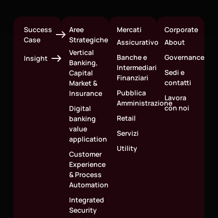
Success
Aree
Mercati
Corporate
Case
Strategiche
Assicurativo
About
Vertical
Banche e
Governance
Insight
Banking,
Intermediari
Sedi e
Capital
Finanziari
contatti
Market &
Pubblica
Insurance
Lavora
Amministrazione
con noi
Digital
Retail
banking
value
Servizi
application
Utility
Customer
Experience
& Process
Automation
Integrated
Security