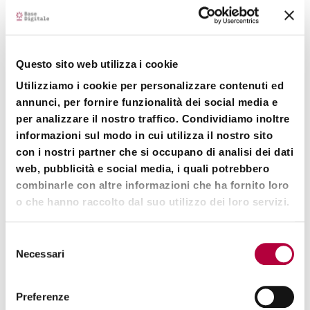
Di seguito la dichiarazione riportata nel comunicato
stampa:
“
Questa operazione segna l’inizio di una nuova fase di
Questo sito web utilizza i cookie
un percorso imprenditoriale che ci ha visto crescere
Utilizziamo i cookie per personalizzare contenuti ed
insieme a Sesa in modo continuo dal 2020 ad oggi,
annunci, per fornire funzionalità dei social media e
portando Base Digitale Group a diventare uno dei player
per analizzare il nostro traffico. Condividiamo inoltre
di riferimento sul mercato dei financial services,
caratterizzato da una forte evoluzione ed una crescente
informazioni sul modo in cui utilizza il nostro sito
domanda di trasformazione digitale. Diventando
con i nostri partner che si occupano di analisi dei dati
azionisti di lungo termine di Sesa proseguiremo nella
web, pubblicità e social media, i quali potrebbero
gestione di Base Digitale Group all’interno del Gruppo
combinarle con altre informazioni che ha fornito loro
Sesa, rafforzando ulteriormente il percorso di crescita e
o che hanno raccolto dal suo utilizzo dei loro servizi.
la leadership di mercato di Base Digitale Group e le
opportunità per le nostre persone ed i nostri clienti”.
Selezione
Hanno commento Leonardo Bassilichi, CEO di Base
Necessari
del
Digitale Group e Marco Bassilichi, Vice Presidente di
consenso
Base Digitale Group
Preferenze